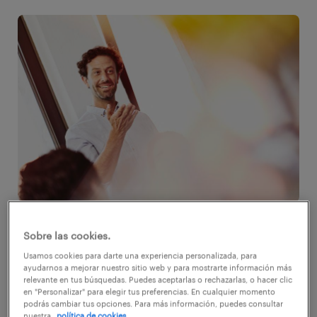
Los gerentes juegan un papel muy
Sobre las cookies.
importante en el éxito de una organización.
Usamos cookies para darte una experiencia personalizada, para
Pueden inspirar a sus equipos para que se
ayudarnos a mejorar nuestro sitio web y para mostrarte información más
relevante en tus búsquedas. Puedes aceptarlas o rechazarlas, o hacer clic
desempeñen bien y contribuir al crecimiento
en "Personalizar" para elegir tus preferencias. En cualquier momento
podrás cambiar tus opciones. Para más información, puedes consultar
de la empresa. Sin embargo, su gestión
nuestra
política de cookies.