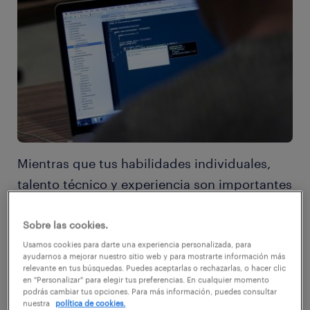
Mientras que tus habilidades individuales,
talento técnico y experiencia son importantes
para tu compañía, ¿has pensado en cómo
puedes hacerte valioso por ser un miembro
Sobre las cookies.
excepcional dentro de tu equipo de trabajo?
Usamos cookies para darte una experiencia personalizada, para
ayudarnos a mejorar nuestro sitio web y para mostrarte información más
relevante en tus búsquedas. Puedes aceptarlas o rechazarlas, o hacer clic
en "Personalizar" para elegir tus preferencias. En cualquier momento
Si tienes un buen calce dentro de tu actual
podrás cambiar tus opciones. Para más información, puedes consultar
nuestra
política de cookies.
equipo y trabajas en armonía con otros