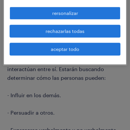
trabajadores consiguiendo resultados
rersonalizar
rápidos y eficientes, tu empleador se alegrará
de haberte contratado.
rechazarlas todas
Durante el proceso de contratación, una
aceptar todo
empresa utilizar pruebas de grupo para
conocer cómo los empleados potenciales
interactúan entre sí. Estarán buscando
determinar cómo las personas pueden:
- Influir en los demás.
- Persuadir a otros.