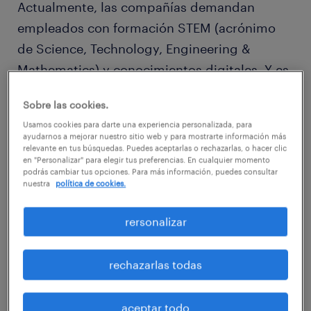
Actualmente, las compañías demandan
empleados con formación STEM (acrónimo
de Science, Technology, Engineering &
Mathematics) y conocimientos digitales. Y es
que la inteligencia artificial y sus
Sobre las cookies.
posibilidades en el ámbito laboral han
Usamos cookies para darte una experiencia personalizada, para
aumentado significativamente en los últimos
ayudarnos a mejorar nuestro sitio web y para mostrarte información más
relevante en tus búsquedas. Puedes aceptarlas o rechazarlas, o hacer clic
años, lo que ha incrementado notablemente
en "Personalizar" para elegir tus preferencias. En cualquier momento
el optimismo de los trabajadores ante las
podrás cambiar tus opciones. Para más información, puedes consultar
nuestra
política de cookies.
nuevas tecnologías. En este escenario, la
adquisición de competencias y
rersonalizar
conocimientos digitales se posiciona como
indispensable para los profesionales.
rechazarlas todas
Aprendizaje continuo y formación en
aceptar todo