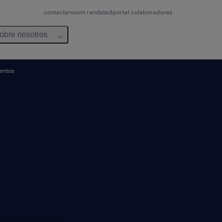
contactanos
mi randstad
portal colaboradores
obre nosotros
lentos