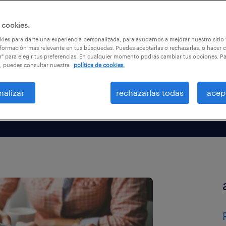
de
 cookies.
ies para darte una experiencia personalizada, para ayudarnos a mejorar nuestro sitio
formación más relevante en tus búsquedas. Puedes aceptarlas o rechazarlas, o hacer c
r" para elegir tus preferencias. En cualquier momento podrás cambiar tus opciones. P
, puedes consultar nuestra
política de cookies.
nalizar
rechazarlas todas
acep