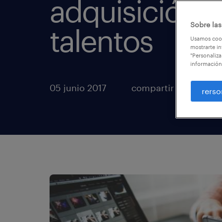
adquisición 
Sobre las
talentos
Usamos cook
mostrarte in
"Personaliza
información
05 junio 2017
compartir artículos
rerso