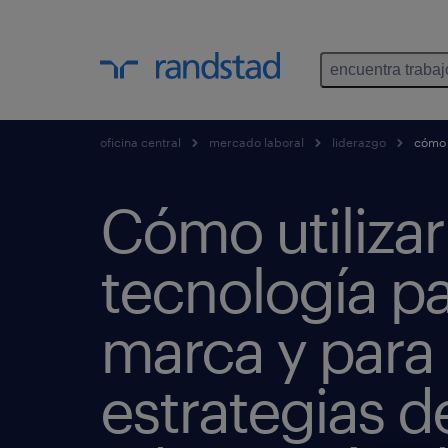
encuentra trabaj
oficina central
mercado laboral
liderazgo
cómo u
Cómo utilizar
tecnología pa
marca y para 
estrategias d