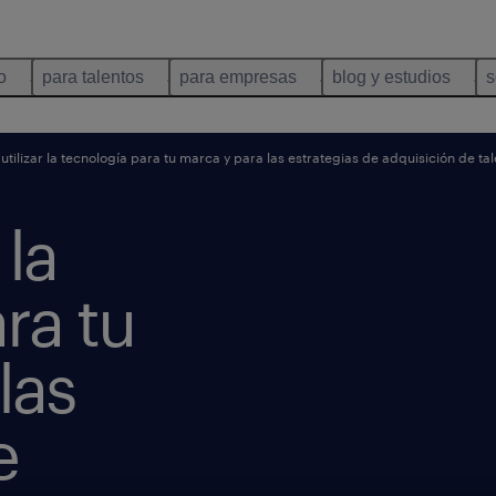
o
para talentos
para empresas
blog y estudios
s
tilizar la tecnología para tu marca y para las estrategias de adquisición de ta
 la
ra tu
las
e