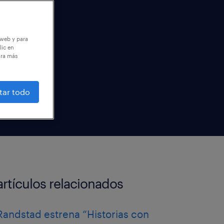
 web y para
lic en
ara más
tar todo
artículos relacionados
Randstad estrena “Historias con