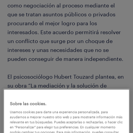
como negociación al proceso mediante el
que se tratan asuntos públicos o privados
procurando el mejor logro para los
interesados. Este acuerdo permitirá resolver
un conflicto que surge por un choque de
intereses y unas necesidades que no se
pueden conseguir de manera independiente.
El psicosociólogo Hubert Touzard plantea, en
su obra “La mediación y la solución de
conflictos” (1981), tres condiciones que ha de
cumplir cualquier negociación para
Sobre las cookies.
considerarse como tal:
Usamos cookies para darte una experiencia personalizada, para
ayudarnos a mejorar nuestro sitio web y para mostrarte información más
relevante en tus búsquedas. Puedes aceptarlas o rechazarlas, o hacer clic
en "Personalizar" para elegir tus preferencias. En cualquier momento
– La existencia de intereses comunes o
podrás cambiar tus opciones. Para más información, puedes consultar