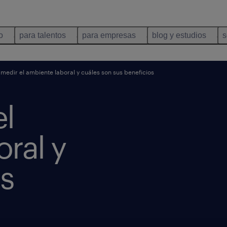
o
para talentos
para empresas
blog y estudios
s
edir el ambiente laboral y cuáles son sus beneficios
l
ral y
us