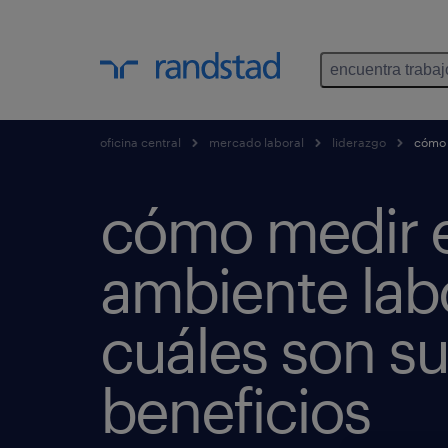
encuentra trabaj
oficina central
mercado laboral
liderazgo
cómo m
cómo medir e
ambiente labo
cuáles son s
beneficios