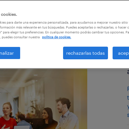
 cookies.
ies para darte una experiencia personalizada, para ayudarnos a mejorar nuestro sitio
formación más relevante en tus búsquedas. Puedes aceptarlas o rechazarlas, o hacer c
r" para elegir tus preferencias. En cualquier momento podrás cambiar tus opciones. P
, puedes consultar nuestra
política de cookies.
nalizar
rechazarlas todas
acep