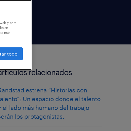
 web y para
lic en
ara más
tar todo
artículos relacionados
Randstad estrena “Historias con
talento”: Un espacio donde el talento
y el lado más humano del trabajo
serán los protagonistas.