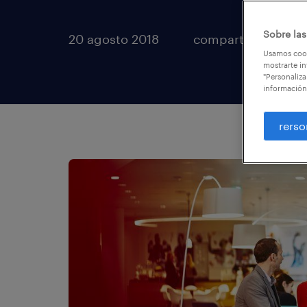
Sobre las
20 agosto 2018
compartir artículos
Usamos cook
mostrarte in
"Personaliza
información
rerso