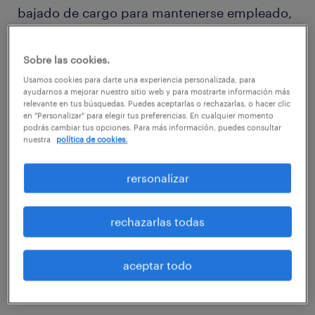
bajado de cargo para mantenerse empleado,
ubicando al país como el menos dispuesto a
nivel mundial, junto con México, en aceptar
Sobre las cookies.
cambios de condiciones laborales, con 21
Usamos cookies para darte una experiencia personalizada, para
ayudarnos a mejorar nuestro sitio web y para mostrarte información más
puntos porcentuales (pp) menos que el
relevante en tus búsquedas. Puedes aceptarlas o rechazarlas, o hacer clic
promedio global. Los más dispuestos en
en "Personalizar" para elegir tus preferencias. En cualquier momento
podrás cambiar tus opciones. Para más información, puedes consultar
aceptar un cambio de condiciones son el
nuestra
política de cookies.
Reino Unido (64%), seguido por Estados
rersonalizar
Unidos (62%) y Singapur (61%). Con respecto
a otros países de Latinoamérica Brasil (54%)
rechazarlas todas
se encuentra en el quinto lugar de la tabla,
seguido por Argentina (26%) en la posición
treinta y, últimos en el ranking Chile y
aceptar todo
México, ambos con 21%.