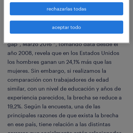
2016
rechazarlas todas
De acuerdo al estudio realizado por
aceptar todo
Glassdoor “Demystifying the gender pay
gap”, Marzo 2016 *, tomando data desde el
año 2008, revela que en los Estados Unidos
los hombres ganan un 24,1% más que las
mujeres. Sin embargo, si realizamos la
comparación con trabajadores de edad
similar, con un nivel de educación y años de
experiencia parecidos, la brecha se reduce a
19,2%. Según la encuesta, una de las
principales razones de que exista la brecha
en ese país, tiene relación a las distintas