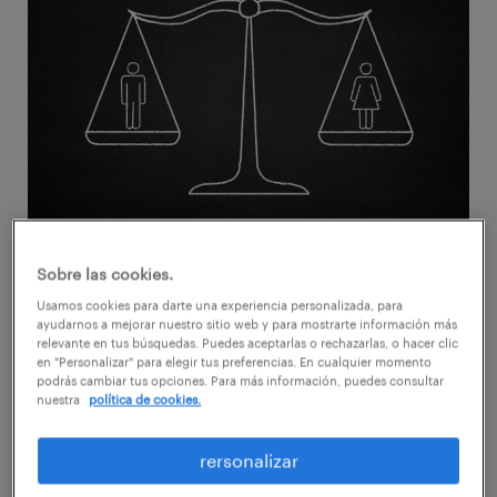
A pesar de los grandes avances y
Sobre las cookies.
transformaciones que han hecho evolucionar
Usamos cookies para darte una experiencia personalizada, para
ayudarnos a mejorar nuestro sitio web y para mostrarte información más
a la sociedad, en el ámbito laboral queda
relevante en tus búsquedas. Puedes aceptarlas o rechazarlas, o hacer clic
camino por recorrer. Actualmente, a nivel
en "Personalizar" para elegir tus preferencias. En cualquier momento
podrás cambiar tus opciones. Para más información, puedes consultar
mundial existe una importante brecha salarial
nuestra
política de cookies.
entre hombres y mujeres y, en Chile, la cifra
rersonalizar
llegó a 31,6% según INE, “Enfoque estadístico:
género e ingresos”, publicación diciembre