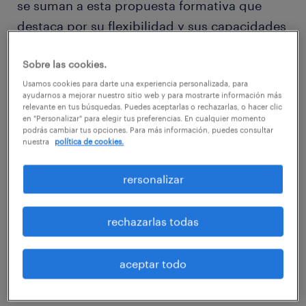
se suman a esta propuesta formativa que
destaca por su flexibilidad y sus capacidades
para fomentar el aprendizaje continuo y
Sobre las cookies.
colaborativo.
Usamos cookies para darte una experiencia personalizada, para
ayudarnos a mejorar nuestro sitio web y para mostrarte información más
Que las nuevas tecnologías han
relevante en tus búsquedas. Puedes aceptarlas o rechazarlas, o hacer clic
en "Personalizar" para elegir tus preferencias. En cualquier momento
revolucionado la manera en que las
podrás cambiar tus opciones. Para más información, puedes consultar
nuestra
política de cookies.
organizaciones imparten la formación a sus
empleados es una realidad que ya nadie pone
rersonalizar
en duda. El e-learning cada vez está más
presente en el catálogo formativo no solo de
rechazarlas todas
las grandes empresas, sino de las de
cualquier tamaño y sector. De hecho, según
aceptar todo
la compañía norteamericana Docebo, este
año se producirá una inversión mundial en