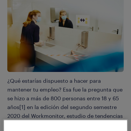
¿Qué estarías dispuesto a hacer para
mantener tu empleo? Esa fue la pregunta que
se hizo a más de 800 personas entre 18 y 65
años[1] en la edición del segundo semestre
2020 del Workmonitor, estudio de tendencias
de Randstad. Si bien la mayoría se inclinó por