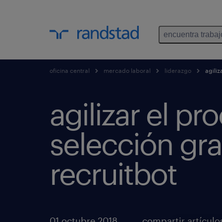
encuentra trabaj
oficina central
mercado laboral
liderazgo
agiliz
agilizar el pr
selección gra
recruitbot
01 octubre 2018
compartir artículo