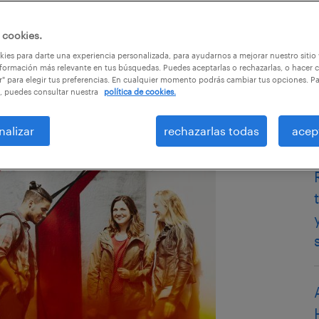
 cookies.
ies para darte una experiencia personalizada, para ayudarnos a mejorar nuestro sitio
formación más relevante en tus búsquedas. Puedes aceptarlas o rechazarlas, o hacer c
r" para elegir tus preferencias. En cualquier momento podrás cambiar tus opciones. P
, puedes consultar nuestra
política de cookies.
nalizar
rechazarlas todas
acep