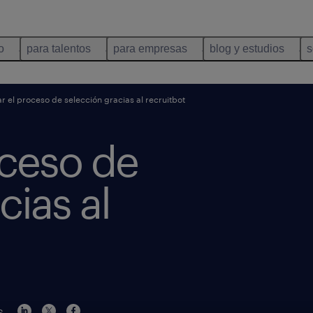
o
para talentos
para empresas
blog y estudios
s
ar el proceso de selección gracias al recruitbot
oceso de
cias al
s