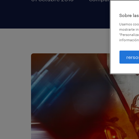
Sobre las
Usamos cook
mostrarte in
"Personaliza
información
rerso