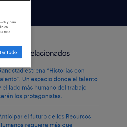
 web y para
lic en
ara más
artículos relacionados
tar todo
Randstad estrena “Historias con
talento”: Un espacio donde el talento
y el lado más humano del trabajo
serán los protagonistas.
Anticipar el futuro de los Recursos
Humanos requiere más que