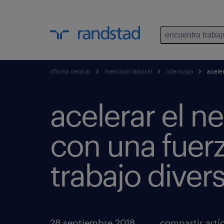
encuentra trabaj
oficina central
mercado laboral
liderazgo
aceler
acelerar el n
con una fuer
trabajo diver
28 septiembre 2018
compartir artí