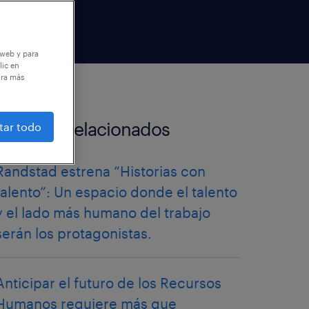
 web y para
lic en
ara más
artículos relacionados
tar todo
Randstad estrena “Historias con
talento”: Un espacio donde el talento
y el lado más humano del trabajo
serán los protagonistas.
Anticipar el futuro de los Recursos
Humanos requiere más que