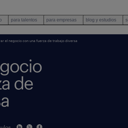
o
para talentos
para empresas
blog y estudios
s
ar el negocio con una fuerza de trabajo diversa
egocio
za de
sa
culos