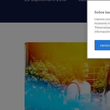
Sobre las
Usamos cook
mostrarte in
"Personaliza
información
rerso