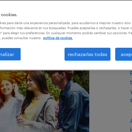
 cookies.
ies para darte una experiencia personalizada, para ayudarnos a mejorar nuestro sitio
formación más relevante en tus búsquedas. Puedes aceptarlas o rechazarlas, o hacer c
r" para elegir tus preferencias. En cualquier momento podrás cambiar tus opciones. P
, puedes consultar nuestra
política de cookies.
nalizar
rechazarlas todas
acep