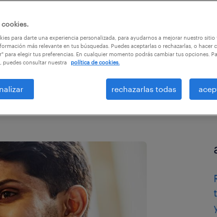
ranjeros
 cookies.
ies para darte una experiencia personalizada, para ayudarnos a mejorar nuestro sitio
formación más relevante en tus búsquedas. Puedes aceptarlas o rechazarlas, o hacer c
r" para elegir tus preferencias. En cualquier momento podrás cambiar tus opciones. P
, puedes consultar nuestra
política de cookies.
nalizar
rechazarlas todas
acep