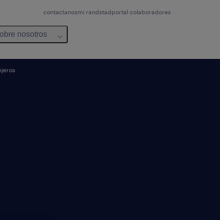
contactanos
mi randstad
portal colaboradores
obre nosotros
njeros