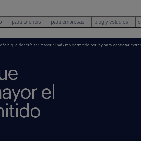
o
para talentos
para empresas
blog y estudios
s
ñala que debería ser mayor el máximo permitido por ley para contratar extra
ue
ayor el
itido