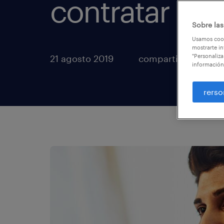
contratar ext
Sobre las
Usamos cook
mostrarte in
"Personaliza
21 agosto 2019
compartir artículos
información
rerso