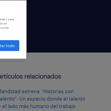
 web y para
lic en
ara más
tar todo
artículos relacionados
Randstad estrena “Historias con
talento”: Un espacio donde el talento
y el lado más humano del trabajo