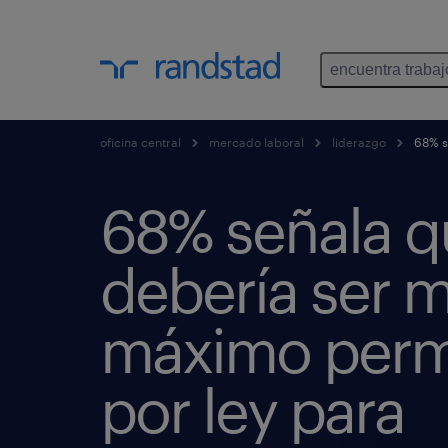
encuentra trabaj
oficina central
mercado laboral
liderazgo
68% se
68% señala q
debería ser m
máximo perm
por ley para