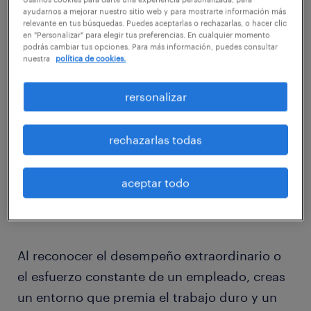
ayudarnos a mejorar nuestro sitio web y para mostrarte información más
queden? Descubre las principales razones
relevante en tus búsquedas. Puedes aceptarlas o rechazarlas, o hacer clic
en "Personalizar" para elegir tus preferencias. En cualquier momento
por las que deciden dejar su puesto.
podrás cambiar tus opciones. Para más información, puedes consultar
nuestra
política de cookies.
Falta de reconocimiento
rersonalizar
Especialmente entre los millennials y los
trabajadores de la Generación Z, los
rechazarlas todas
empleados encuentran altamente inspirador
que se reconozca su trabajo. Por ello, debería
aceptar todo
ser algo que tu cultura corporativa busque y
consiga en todos los departamentos.
Al reconocer el desempeño extraordinario o
el esfuerzo constante de un empleado, creas
un entorno que premia el trabajo duro y un