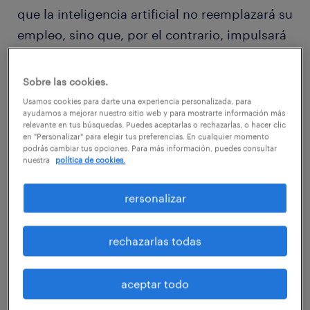
que la inteligencia artificial no reemplazará su
empleo, sino que, por el contrario, impulsará
su crecimiento profesional y sus
oportunidades de ascenso. Este optimismo
Sobre las cookies.
se refleja en el
aumento significativo de
Usamos cookies para darte una experiencia personalizada, para
ayudarnos a mejorar nuestro sitio web y para mostrarte información más
ofertas de trabajo
que buscan habilidades en
relevante en tus búsquedas. Puedes aceptarlas o rechazarlas, o hacer clic
IA, con un sorprendente incremento del
en "Personalizar" para elegir tus preferencias. En cualquier momento
podrás cambiar tus opciones. Para más información, puedes consultar
2.000% desde marzo, según el seguimiento
nuestra
política de cookies.
realizado por Randstad.
rersonalizar
Futuro Laboral: IA,
Automatización y Empleo
rechazarlas todas
Según el estudio, un 47% muestra
aceptar todo
entusiasmo ante la perspectiva de la IA en el