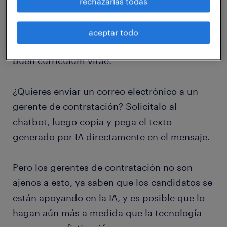
enorme conjunto de datos, textos y palabras,
rechazarlas todas
ChatGPT -desarrollado por OpenAI- puede
redactar cartas de presentación convincentes
aceptar todo
o sintetizar los detalles de una carrera en un
buen currículum vitae.
¿Quieres enviar un correo electrónico a un
gerente de contratación? Solicítalo al
chatbot, luego copia y pega el texto
generado por IA directamente en el mensaje.
Pero los gerentes de contratación no son
ajenos a esto, ya saben que los candidatos se
están apoyando en la IA, y es posible que lo
hagan aún más a medida que la tecnología