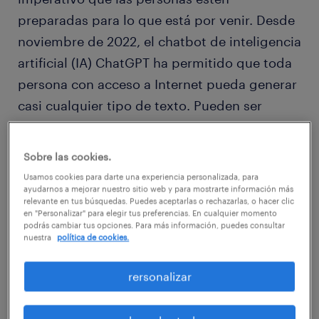
preparadas para lo que está por venir. Desde
noviembre de 2022, el chatbot de inteligencia
artificial (IA) ChatGPT ha permitido que toda
persona con acceso a Internet pueda generar
casi cualquier tipo de texto. Pueden ser
complejos ensayos, memorandos breves o
poemas. Incluso con indicaciones básicas,
Sobre las cookies.
ChatGPT puede completar tareas escritas
Usamos cookies para darte una experiencia personalizada, para
complejas en minutos y funcionar como una
ayudarnos a mejorar nuestro sitio web y para mostrarte información más
relevante en tus búsquedas. Puedes aceptarlas o rechazarlas, o hacer clic
herramienta creativa para producir contenido
en "Personalizar" para elegir tus preferencias. En cualquier momento
podrás cambiar tus opciones. Para más información, puedes consultar
eficiente de forma rápida.
nuestra
política de cookies.
Entre los que reportan tales beneficios están
rersonalizar
quienes buscan empleo. Aprovechando un