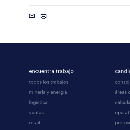
encuentra trabajo
candi
todos los trabajos
consej
minería y energía
áreas 
logística
calcula
ventas
operat
retail
profes