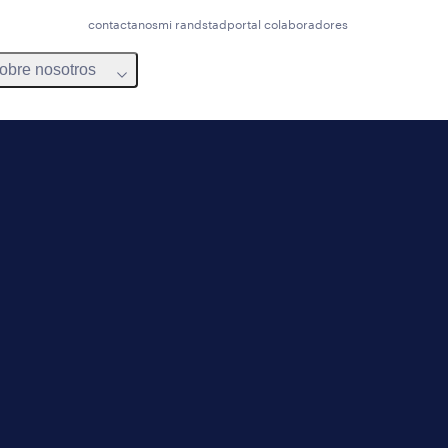
contactanos
mi randstad
portal colaboradores
obre nosotros