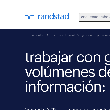
encuentra trabaj
oficina central
mercado laboral
gestion de personas
trabajar con
volúmenes d
información: 
07 agosto 2018
compartir artículos