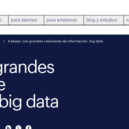
o
para talentos
para empresas
blog y estudios
s
trabajar con grandes volúmenes de información: big data
 grandes
e
big data