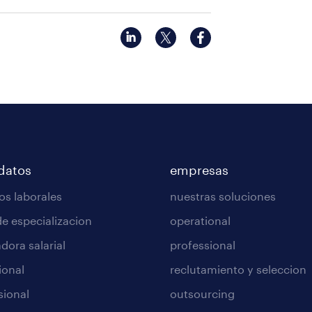
datos
empresas
os laborales
nuestras soluciones
de especializacion
operational
dora salarial
professional
ional
reclutamiento y seleccion
sional
outsourcing