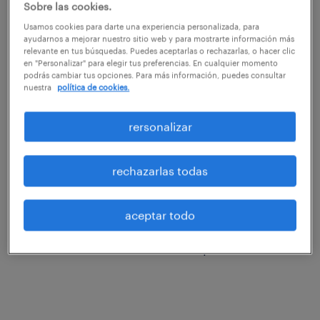
Sobre las cookies.
Usamos cookies para darte una experiencia personalizada, para
Para el área de gestión de personal de
ayudarnos a mejorar nuestro sitio web y para mostrarte información más
relevante en tus búsquedas. Puedes aceptarlas o rechazarlas, o hacer clic
cualquier organización, conocer el punto de
en "Personalizar" para elegir tus preferencias. En cualquier momento
vista de sus empleados sobre las tareas que
podrás cambiar tus opciones. Para más información, puedes consultar
nuestra
política de cookies.
realizan es fundamental para mejorar su
trabajo y la salud corpora­tiva. Es más, según
rersonalizar
los expertos, contar con su retroalimentación
refuerza los comportamientos positivos y da
rechazarlas todas
opción a mejorar los que no lo son tanto
antes de que sea demasiado tarde. Y en el
aceptar todo
cambiante entorno económico actual, este
feedback es una condición imprescindible.