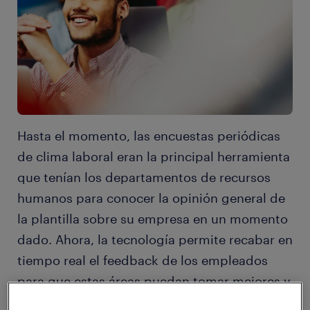
Hasta el momento, las encuestas periódicas
de clima laboral eran la principal herramienta
que tenían los departamentos de recursos
humanos para conocer la opinión general de
la plantilla sobre su empresa en un momento
dado. Ahora, la tecnología permite recabar en
tiempo real el feedback de los empleados
para que estas áreas puedan tomar mejores y
más rápidas decisiones.