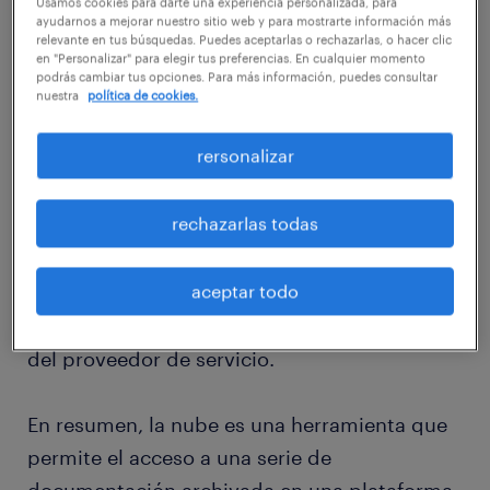
Usamos cookies para darte una experiencia personalizada, para
ayudarnos a mejorar nuestro sitio web y para mostrarte información más
para ellos.
relevante en tus búsquedas. Puedes aceptarlas o rechazarlas, o hacer clic
en "Personalizar" para elegir tus preferencias. En cualquier momento
podrás cambiar tus opciones. Para más información, puedes consultar
Según el National Institute of Standards and
nuestra
política de cookies.
Technology (NIST), el cloud computing es un
rersonalizar
modelo que permite el acceso bajo demanda
y a través de la red a un conjunto de recursos
rechazarlas todas
compartidos y configurables, ya sean redes,
servidores, aplicaciones o servicios, que
aceptar todo
puedan ser rápidamente asignados y
liberados con una mínima gestión por parte
del proveedor de servicio.
En resumen, la nube es una herramienta que
permite el acceso a una serie de