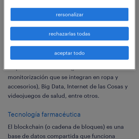
costos al sistema sanitario y mejorando la
eficacia de éste.
rersonalizar
Según la Asociación de Investigadores de
rechazarlas todas
eSalud (AIES), el e-health engloba diferentes
productos y servicios para la salud, como
aceptar todo
aplicaciones móviles, telemedicina,
dispositivos wearables (para la
monitorización que se integran en ropa y
accesorios), Big Data, Internet de las Cosas y
videojuegos de salud, entre otros.
Tecnología farmacéutica
El blockchain (o cadena de bloques) es una
base de datos compartida que funciona