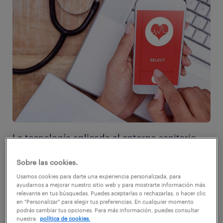
La tecnología aplicada al entorno sanitario
recibe el nombre de e-health, y es un
Sobre las cookies.
conjunto de herramientas técnicas que se
Usamos cookies para darte una experiencia personalizada, para
emplean en materia de prevención,
ayudarnos a mejorar nuestro sitio web y para mostrarte información más
relevante en tus búsquedas. Puedes aceptarlas o rechazarlas, o hacer clic
diagnóstico, tratamiento, seguimiento, así
en "Personalizar" para elegir tus preferencias. En cualquier momento
como en la gestión de la salud, ahorrando
podrás cambiar tus opciones. Para más información, puedes consultar
nuestra
política de cookies.