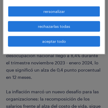
sean muy prudentes a la hora de tomar
rersonalizar
decisiones, incluso demorando aquellas que
no son urgentes hasta ver más claramente
rechazarlas todas
cómo se acomodan las variables de la
macroeconomía. Todo lo anterior ha
impactado en las tasas de desempleo. De
aceptar todo
acuerdo al último reporte del INE, el nivel de
desocupación nacional llegó a 8,4% durante
el trimestre noviembre 2023 - enero 2024, lo
que significó un alza de 0,4 punto porcentual
en 12 meses.
La inflación marcó un nuevo desafío para las
organizaciones: la recomposición de los
salarios frente al alza del costo de vida, sigue