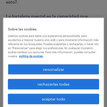
esto?.
La fortaleza mental es la capacidad que
permite adecuarse a circunstancias
Sobre las cookies.
desfavorables y reponerse de ellas.
Usamos cookies para darte una experiencia personalizada, para
Desarrollar una habilidad que ofrezca
ayudarnos a mejorar nuestro sitio web y para mostrarte información más
recursos y herramientas cuando haya que
relevante en tus búsquedas. Puedes aceptarlas o rechazarlas, o hacer clic
en "Personalizar" para elegir tus preferencias. En cualquier momento
enfrentarse a dificultades. Habilidades como
podrás cambiar tus opciones. Para más información, puedes consultar
nuestra
política de cookies.
la autodeterminación, la concentración, el
control, la autoconfianza, la polivalencia o la
rersonalizar
resiliencia son muy convenientes para hacer
frente a un proceso de búsqueda de trabajo.
rechazarlas todas
Todas estas actitudes lograrán hacer destacar
aceptar todo
a la persona que las posea, logrando que las