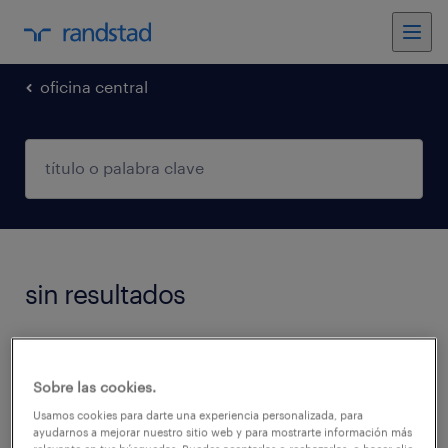
oficina central
sin resultados
No encontramos trabajos que coincidan con
estos filtros. Podés intentar modificar los
Sobre las cookies.
filtros aplicados para obtener más resultados.
Usamos cookies para darte una experiencia personalizada, para
ayudarnos a mejorar nuestro sitio web y para mostrarte información más
Las siguientes acciones pueden ayudar