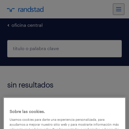
oficina central
sin resultados
No encontramos trabajos que coincidan con
estos filtros. Podés intentar modificar los
Sobre las cookies.
filtros aplicados para obtener más resultados.
Usamos cookies para darte una experiencia personalizada, para
ayudarnos a mejorar nuestro sitio web y para mostrarte información más
Las siguientes acciones pueden ayudar