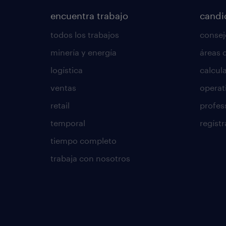
encuentra trabajo
candi
todos los trabajos
consej
minería y energía
áreas 
logística
calcula
ventas
operat
retail
profes
temporal
regístr
tiempo completo
trabaja con nosotros