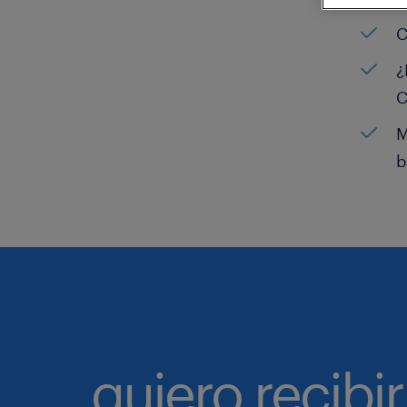
C
¿
C
M
b
quiero recibir