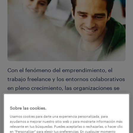
Con el fenómeno del emprendimiento, el
trabajo freelance y los entornos colaborativos
en pleno crecimiento, las organizaciones se
encuentran frente a la necesidad de
adaptarse a las tendencias que impone un
Sobre las cookies.
mundo del trabajo en constante revolución.
Usamos cookies para darte una experiencia personalizada, para
ayudarnos a mejorar nuestro sitio web y para mostrarte información más
relevante en tus búsquedas. Puedes aceptarlas o rechazarlas, o hacer clic
en "Personalizar" para elegir tus preferencias. En cualquier momento