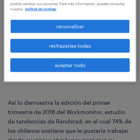
podrás cambiar tus opciones. Para más información, puedes consultar
nuestra
política de cookies.
En este contexto, un murmullo subyacente
rersonalizar
que recorre las oficinas de todo el mundo
desde hace unos años comienza a tomar la
rechazarlas todas
forma de una realidad cada vez más cercana:
el modelo de ocho horas de trabajo en la
oficina ya es cosa del pasado.
aceptar todo
Así lo demuestra la edición del primer
trimestre de 2018 del Workmonitor, estudio
de tendencias de Randstad; en el cual 74% de
los chilenos sostiene que le gustaría trabajar