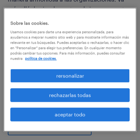
más allá de simplemente cubrir una vacante;
se centra en identificar y analizar la cultura
Sobre las cookies.
organizacional, buscando coincidencias con
Usamos cookies para darte una experiencia personalizada, para
los futuros colaboradores.
ayudarnos a mejorar nuestro sitio web y para mostrarte información más
relevante en tus búsquedas. Puedes aceptarlas o rechazarlas, o hacer clic
en "Personalizar" para elegir tus preferencias. En cualquier momento
podrás cambiar tus opciones. Para más información, puedes consultar
Es importante destacar que el
reclutamiento
nuestra
política de cookies.
especializado
se orienta hacia perfiles que
abarcan desde roles administrativos y
rersonalizar
gerenciales hasta posiciones directivas,
incluyendo aquellas consideradas clave
rechazarlas todas
dentro de las empresas.
aceptar todo
Contratar profesionales