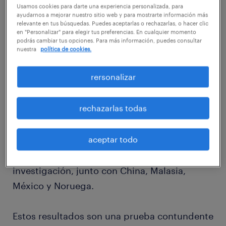
ranking internacional en esta materia,
Usamos cookies para darte una experiencia personalizada, para
ayudarnos a mejorar nuestro sitio web y para mostrarte información más
compartiendo el cetro con naciones como
relevante en tus búsquedas. Puedes aceptarlas o rechazarlas, o hacer clic
en "Personalizar" para elegir tus preferencias. En cualquier momento
Holanda, Luxemburgo y Nueva Zelanda.
podrás cambiar tus opciones. Para más información, puedes consultar
nuestra
política de cookies.
En línea con lo anterior, un 93% de los
rersonalizar
encuestados dice que prefiere trabajar en un
departamento que tenga diversidad en
rechazarlas todas
cuanto a rangos etarios y, aún más, 91% cree
que la colaboración entre generaciones es
aceptar todo
beneficiosa para su compañía, la cifra más
alta entre los 34 países que participan en la
investigación, junto con China, Malasia,
México y Noruega.
Estos resultados son una prueba contundente