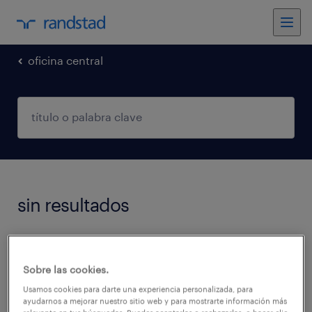
oficina central
sin resultados
No encontramos trabajos que coincidan con
estos filtros. Podés intentar modificar los
Sobre las cookies.
filtros aplicados para obtener más resultados.
Usamos cookies para darte una experiencia personalizada, para
ayudarnos a mejorar nuestro sitio web y para mostrarte información más
Las siguientes acciones pueden ayudar