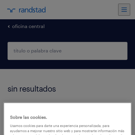
oficina central
sin resultados
No encontramos trabajos que coincidan con
estos filtros. Podés intentar modificar los
Sobre las cookies.
filtros aplicados para obtener más resultados.
Usamos cookies para darte una experiencia personalizada, para
ayudarnos a mejorar nuestro sitio web y para mostrarte información más
Las siguientes acciones pueden ayudar